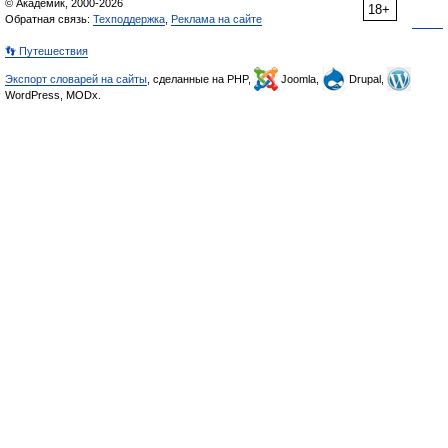
© Академик, 2000-2026
18+
Обратная связь:
Техподдержка
,
Реклама на сайте
👣 Путешествия
Экспорт словарей на сайты
, сделанные на PHP,
Joomla,
Drupal,
WordPress, MODx.