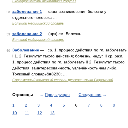
Ekologijos terminų aiškinamasis žodynas
заболевание 1
— факт возникновения болезни у
58
отдельного человека …
Большой медицинский словарь
заболевание 2
— (нрк) см. Болезнь …
59
Большой медицинский словарь
Заболевание
— I ср. 1. процесс действия по гл. заболевать
60
I 1. 2. Результат такого действия; болезнь, недуг. II ср. разг.
1. процесс действия по гл. заболевать II 2. Результат такого
действия; заинтересованность, увлечённость чем либо.
Толковый словарь&#8230; …
Современный толковый словарь русского языка Ефремовой
Страницы
←
Предыдущая
Следующая
→
1
2
3
4
5
6
7
8
9
10
11
12
13