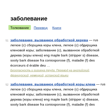
заболевание
Толкование
Перевод
Книги
заболевание, вызванное обработкой дерева
— rus
51
легкое (с) сборщика коры клена, легкое (с) обдирщика
кленовой коры; заболевание (с), вызванное обработкой
дерева (коры клена) eng maple bark (stripper s) disease,
sooty bark disease fra coniosporose (f), maladie (f) des
écorceurs d érable deu …
Безопасность и гигиена труда. Перевод на английский,
французский, немецкий, испанский языки
заболевание, вызванное обработкой коры клена
— rus
52
легкое (с) сборщика коры клена, легкое (с) обдирщика
кленовой коры; заболевание (с), вызванное обработкой
дерева (коры клена) eng maple bark (stripper s) disease,
sooty bark disease fra coniosporose (f), maladie (f) des