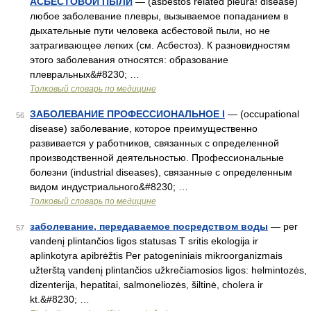
АСБЕСТОВОЙ ПЫЛИ
— (asbestos related pleura! disease)
любое заболевание плевры, вызываемое попаданием в
дыхательные пути человека асбестовой пыли, но не
затрагивающее легких (см. Асбестоз). К разновидностям
этого заболевания относятся: образование
плевральных&#8230; …
Толковый словарь по медицине
ЗАБОЛЕВАНИЕ ПРОФЕССИОНАЛЬНОЕ I
— (occupational
56
disease) заболевание, которое преимущественно
развивается у работников, связанных с определенной
производственной деятельностью. Профессиональные
болезни (industrial diseases), связанные с определенным
видом индустриального&#8230; …
Толковый словарь по медицине
заболевание, передаваемое посредством воды
— per
57
vandenį plintančios ligos statusas T sritis ekologija ir
aplinkotyra apibrėžtis Per patogeniniais mikroorganizmais
užterštą vandenį plintančios užkrečiamosios ligos: helmintozės,
dizenterija, hepatitai, salmoneliozės, šiltinė, cholera ir
kt.&#8230; …