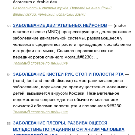
écorceurs d érable deu …
Безопасность и гигиена труда. Перевод на английский,
французский, немецкий, испанский языки
ЗАБОЛЕВАНИЕ ДВИГАТЕЛЬНЫХ НЕЙРОНОВ
— (motor
53
neurone disease (MND)) прогрессирующее дегенеративное
заболевание двигательной системы, развивающееся у
человека в среднем воз расте и приводящее к ослаблению
и атрофии его мышц. Сначала поражаются клетки
передних рогов спинного мозга,&#8230; …
Толковый словарь по медицине
ЗАБОЛЕВАНИЕ КИСТЕЙ РУК, СТОП И ПОЛОСТИ РТА
—
54
(hand, foot and mouth disease) самоограничивающееся
заболевание, поражающее преимущественно маленьких
детей; вызывается вирусом Коксаки. Незначительное
недомогание сопровождается обычно изъязвлением
слизистой оболочки полости рта и появлением&#8230; …
Толковый словарь по медицине
ЗАБОЛЕВАНИЕ ПЛЕВРЫ, РАЗВИВАЮЩЕЕСЯ
55
ВСЛЕДСТВИЕ ПОПАДАНИЯ В ОРГАНИЗМ ЧЕЛОВЕКА